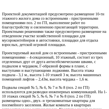
Проектной документацией предусмотрено размещение 10-ти
этажного жилого дома со встроенными - пристроенными
помещениями поз. 2 по ГП, выполнение работ по
благоустройству и озеленению прилегающей территории.
Проектными решениями также предусмотрено размещение на
отведенном участке хозяйственной площадки для
мусороконтейнеров и автостоянки, площадки для отдыха
взрослых, детской игровой площадки.
Проектируемый жилой дом со встроенными - пристроенными
помещениями – 4-секционный, 10 этажный, состоит из трех
отделенных друг от друга антисейсмическими швами, с
подвалом и чердаком, Г-образной формы в плане, с
выступами и выступающими лоджиями. Высота этажа
подвала - 3,1 м., высота 1-10 этажей 3 м, высота машинных
помещений лифтов – 2,43м, высота чердака – 1,6 м.
Подвалы секций № 5, № 6, № 7 и № 8 (поз. 2 по ГП)
используются для разводки инженерных коммуникаций. На 1-
10 этажах секций № 5, № 6, № 7 и № 8 (поз. 2 по ГП)
размещены одно-, двух- и трехкомнатные квартиры для
посемейного заселения. Жилые комнаты в квартирах